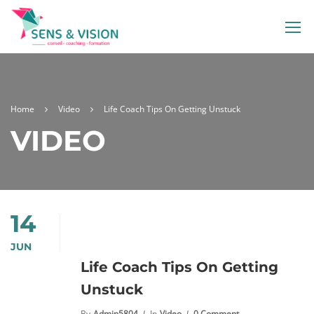
Home
Video
Life Coach Tips On Getting Unstuck
VIDEO
14
JUN
Life Coach Tips On Getting
Unstuck
By
Admin5804
In
Video
0 Comment