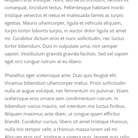
consequat, tincidunt lectus. Pellentesque habitant morbi
tristique senectus et netus et malesuada fames ac turpis
egestas. Mauris ullamcorper, ligula et vehicula aliquam,
turpis tortor lobortis turpis, in auctor dolor ligula sit amet
mi. Curabitur dictum eros et nunc sollicitudin, nec luctus
tortor bibendum. Duis in vulputate urna, non semper
sapien. Vestibulum gravida gravida facilisis. Sed vel sapien
eget orci congue rutrum at eu libero.
Phasellus eget scelerisque ante. Duis quis feugiat elit.
Vivamus bibendum ullamcorper metus. Proin sollicitudin
nulla at augue volutpat, nec fermentum mi pulvinar. Etiam
scelerisque eros ornare sem condimentum rutrum. In
bibendum varius mauris, vel interdum nisi luctus finibus.
Aliquam maximus ante diam, ut congue quam efficitur
blandit. Curabitur cursus, libero sit amet tristique rhoncus,
nulla nisi tempor velit, a rhoncus massa lorem vel mi.
Aliquam eros nisl, tristique a viverra quis, laoreet quis odio.