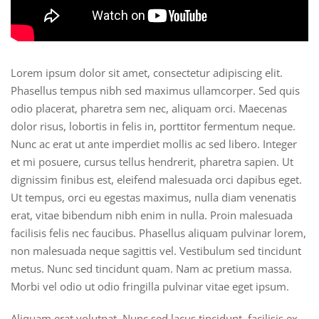
Lorem ipsum dolor sit amet, consectetur adipiscing elit.
Phasellus tempus nibh sed maximus ullamcorper. Sed quis
odio placerat, pharetra sem nec, aliquam orci. Maecenas
dolor risus, lobortis in felis in, porttitor fermentum neque.
Nunc ac erat ut ante imperdiet mollis ac sed libero. Integer
et mi posuere, cursus tellus hendrerit, pharetra sapien. Ut
dignissim finibus est, eleifend malesuada orci dapibus eget.
Ut tempus, orci eu egestas maximus, nulla diam venenatis
erat, vitae bibendum nibh enim in nulla. Proin malesuada
facilisis felis nec faucibus. Phasellus aliquam pulvinar lorem,
non malesuada neque sagittis vel. Vestibulum sed tincidunt
metus. Nunc sed tincidunt quam. Nam ac pretium massa.
Morbi vel odio ut odio fringilla pulvinar vitae eget ipsum.
Aliquam erat volutpat. Nunc sed lacus tincidunt, facilisis ex